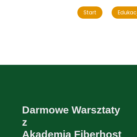
Start
Edukac
Darmowe Warsztaty
z
Akademią Fiberhost