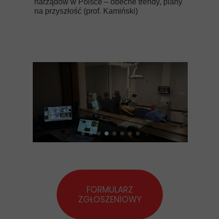
narządów w Polsce – obecne trendy, plany
na przyszłość (prof. Kamiński)
FORMULARZ
ZGŁOSZENIOWY