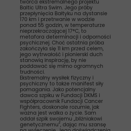
twórca ekstremalnego projektu
Baltic Ultra Swim. Jego próby
przepłynięcia Bałtyku na dystansie
170 km i przetrwanie w wodzie
ponad 55 godzin, w temperaturze
nieprzekraczającej 17°C, to
metafora determinacji i odporności
psychicznej. Choć ostatnia próba
zakończyła się 11 km przed celem,
jego wytrwałość i pionierski duch
stanowią inspirację, by nie
poddawać się mimo ogromnych
trudności.
Ekstremalny wysiłek fizyczny i
psychiczny to także manifest siły
pomagania. Jako potencjalny
dawca szpiku w Fundacji DKMS i
współpracownik Fundacji Cancer
Fighters, doskonale rozumie, jak
ważna jest walka o życie. Sam
oddał szpik swojemu „bliźniakowi
genetycznemu”, dając mu szansę
na wyleczenie. Jego doświadczenia