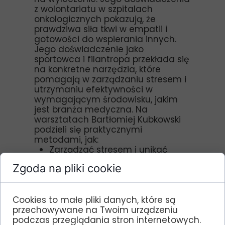
z wolontariatu w szpitalach
onkologicznych pokazują, że
prawdziwa siła tkwi w empatii i
gotowości do wspierania innych.
Jego doświadczenie jako
sportowca i filantropa przekłada się
na konkretne narzędzia, które
pomagają w zarządzaniu stresem i
utrzymaniu efektywności w
wymagającym środowisku, jakim
jest branża medyczna. Na
warsztatach Bartłomiej Kubkowski
podzieli się praktycznymi
metodami, jak:
Zarządzać stresem i unikać
wypalenia zawodowego.
Zgoda na pliki cookie
Utrzymać wysoką efektywność
mimo presji.
Wprowadzić równowagę między
Cookies to małe pliki danych, które są
życiem zawodowym a
przechowywane na Twoim urządzeniu
prywatnym.
podczas przeglądania stron internetowych.
Kształtować nawyki wspierające