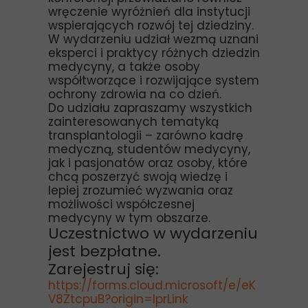
wręczenie wyróżnień dla instytucji
wspierających rozwój tej dziedziny.
W wydarzeniu udział wezmą uznani
eksperci i praktycy różnych dziedzin
medycyny, a także osoby
współtworzące i rozwijające system
ochrony zdrowia na co dzień.
Do udziału zapraszamy wszystkich
zainteresowanych tematyką
transplantologii – zarówno kadrę
medyczną, studentów medycyny,
jak i pasjonatów oraz osoby, które
chcą poszerzyć swoją wiedzę i
lepiej zrozumieć wyzwania oraz
możliwości współczesnej
medycyny w tym obszarze.
Uczestnictwo w wydarzeniu
jest bezpłatne.
Zarejestruj się:
https://forms.cloud.microsoft/e/eK
V8ZtcpuB?origin=lprLink