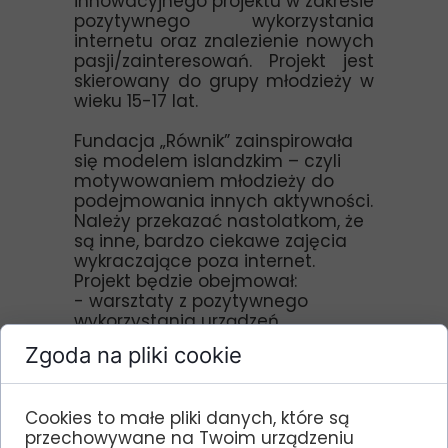
innowacyjnego projektu w zakresie
pozytywnego wykorzystania
internetu oraz znalezienie nowych
pasji/zainteresowań. Projekt jest
skierowany do grupy młodzieży w
wieku 15-17 lat.
Fundacja „Równik” zainspirowała
się modelem islandzkim – czyli
motywowaniem młodzieży do
podejmowania innych aktywności.
Należy przekazać nastolatkom, że
są inne, bardzo ciekawe zajęcia
wykraczające poza internet.
Projekt będzie obejmował:
- warsztaty z pozytywnego
wykorzystania urządzeń
cyfrowych,
Zgoda na pliki cookie
- warsztaty komunikacji,
- warsztaty zarządzania czasem,
- warsztaty „Jeden za wszystkich-
Cookies to małe pliki danych, które są
wszyscy za jednego”
przechowywane na Twoim urządzeniu
– warsztaty o budowaniu relacji w