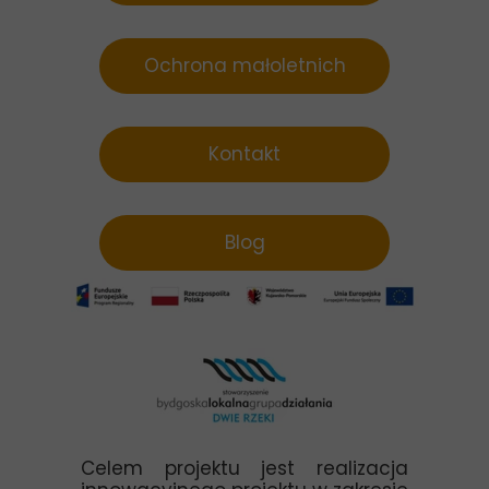
Ochrona małoletnich
Statut
Kontakt
Blog
Celem projektu jest realizacja