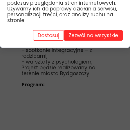
podczas przeglądania stron internetowych.
grupie,
Używamy ich do poprawy działania serwisu,
- „Ze sportem na co dzień” –
personalizacji treści, oraz analizy ruchu na
zajęcia sportowe na basenie,
stronie.
- „W poszukiwaniu własnych pasji”
– warsztaty manualne,
fotograficzne, muzyczne
Dostosuj
Zezwól na wszystkie
- wydarzenia kulturalne
– wyjścia do kina i muzeum,
- spotkanie integracyjne – z
rodzicami,
- warsztaty z psychologiem,
Projekt będzie realizowany na
terenie miasta Bydgoszczy.
Program: